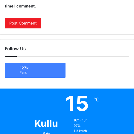
time I comment.
Follow Us
127k
Fans
15
℃
Kullu
16º - 15º
97%
1.3 km/h
Rain