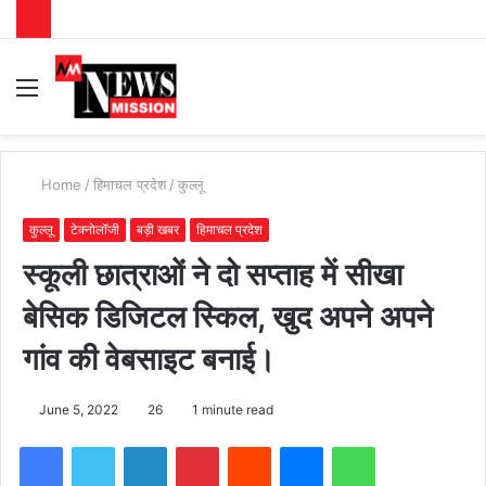
Menu
S
fo
Home
/
हिमाचल प्रदेश
/
कुल्लू
कुल्लू
टेक्नोलॉजी
बड़ी खबर
हिमाचल प्रदेश
स्कूली छात्राओं ने दो सप्ताह में सीखा
बेसिक डिजिटल स्किल, खुद अपने अपने
गांव की वेबसाइट बनाई।
June 5, 2022
26
1 minute read
Facebook
Twitter
LinkedIn
Pinterest
Reddit
Messenger
WhatsApp