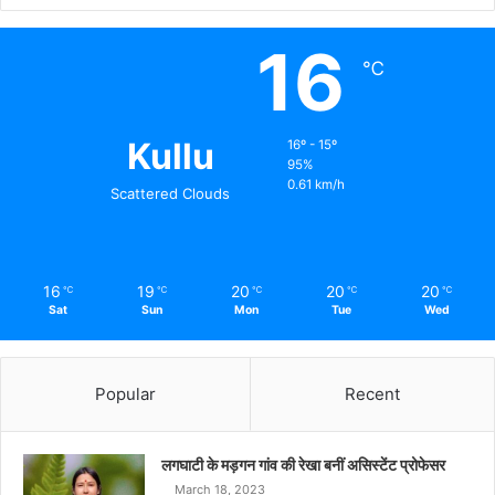
16
℃
Kullu
16º - 15º
95%
0.61 km/h
Scattered Clouds
16
19
20
20
20
℃
℃
℃
℃
℃
Sat
Sun
Mon
Tue
Wed
Popular
Recent
लगघाटी के मड़गन गांव की रेखा बनीं असिस्टेंट प्रोफेसर
March 18, 2023