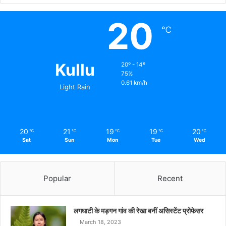
20
℃
Kullu
20º - 14º
75%
0.61 km/h
Light Rain
20
21
19
19
20
℃
℃
℃
℃
℃
Sat
Sun
Mon
Tue
Wed
Popular
Recent
लगघाटी के मड़गन गांव की रेखा बनीं असिस्टेंट प्रोफेसर
March 18, 2023