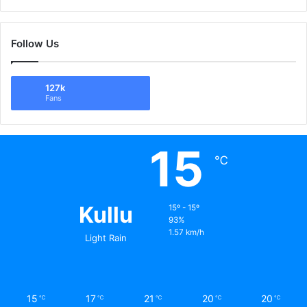
Follow Us
127k
Fans
15
℃
Kullu
15º - 15º
93%
1.57 km/h
Light Rain
15
17
21
20
20
℃
℃
℃
℃
℃