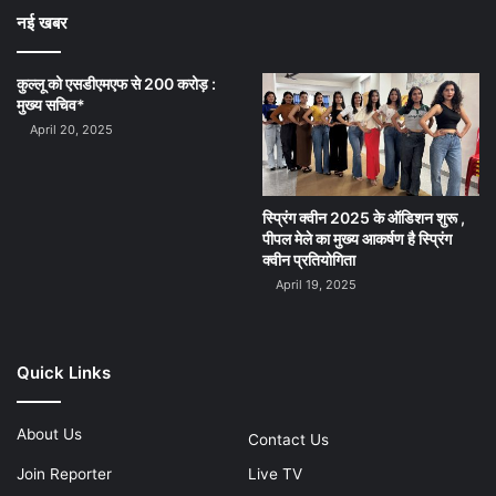
About Us
Contact Us
Join Reporter
Live TV
Our Reporter
Send News
Find Us On Facebook
Find us on Facebook
© Copyright 2026 News Mission. All Rights Reserved | Made
with
Sitemap
Privacy Policy
Terms & Conditions