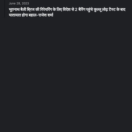
June 28, 2023
भूतनाथ बैली ब्रिज की रिपेयरिंग के लिए विदेश से 2 बैरिंग पहुंचे कुल्लू लोढ़ टैस्ट के बाद
यातायात होगा बहाल-राजेश शर्मा
नई खबर
कुल्लू को एसडीएमएफ से 200 करोड़ :
मुख्य सचिव*
April 20, 2025
स्प्रिंग क्वीन 2025 के ऑडिशन शुरू ,
पीपल मेले का मुख्य आकर्षण है स्प्रिंग
क्वीन प्रतियोगिता
April 19, 2025
Quick Links