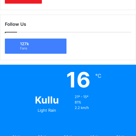
Follow Us
127k
Fans
16
℃
Kullu
21º - 15º
81%
2.2 km/h
Light Rain