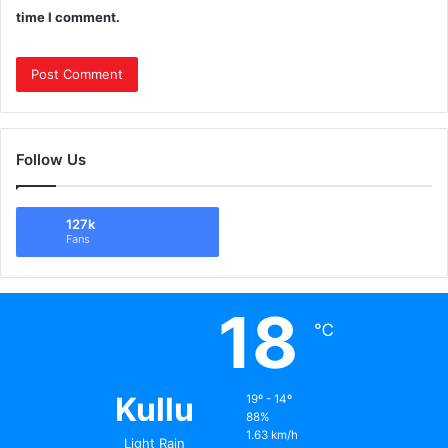
time I comment.
Follow Us
127k
Fans
18
℃
Kullu
19º - 14º
88%
1.63 km/h
Light Rain