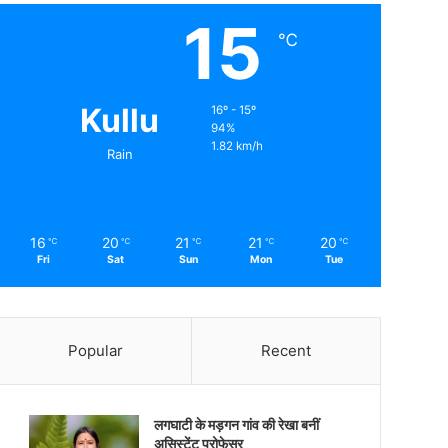
15
℃
Kullu
16º - 15º
94%
1.82 km/h
Rain
16
20
21
21
20
℃
℃
℃
℃
℃
Fri
Sat
Sun
Mon
Tue
Popular
Recent
लगघाटी के मड़गन गांव की रेखा बनीं
असिस्टेंट प्रोफेसर