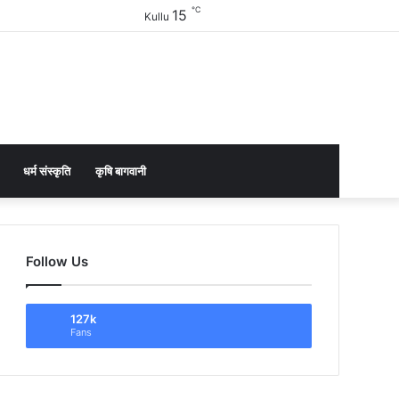
℃
15
Facebook
Twitter
YouTube
Instagram
Sidebar
Kullu
धर्म संस्कृति
कृषि बागवानी
Follow Us
127k
Fans