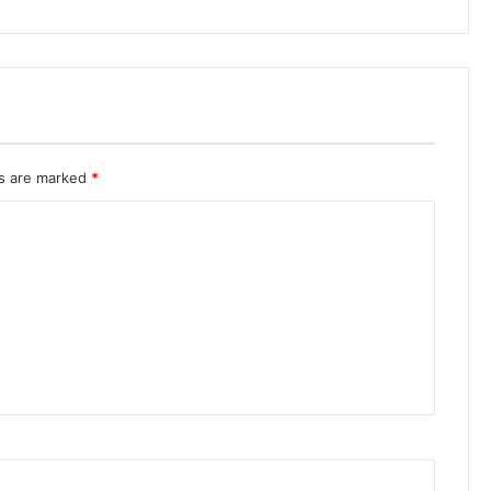
ds are marked
*