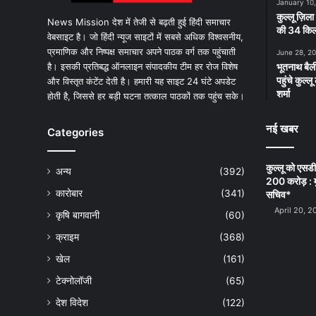
January 10
कुल्लू ज़िला
News Mission देश में तेजी से बढ़ती हुई हिंदी समाचार
की 34 किलो
वेबसाइट है। जो हिंदी न्यूज साइटों में सबसे अधिक विश्वसनीय,
प्रमाणिक और निष्पक्ष समाचार अपने पाठक वर्ग तक पहुंचाती
June 28, 2
है। इसकी प्रतिबद्ध ऑनलाइन संपादकीय टीम हर रोज विशेष
भूतनाथ बैली
पहुंचे कुल्
और विस्तृत कंटेंट देती है। हमारी यह साइट 24 घंटे अपडेट
शर्मा
होती है, जिससे हर बड़ी घटना तत्काल पाठकों तक पहुंच सके।
नई खबर
Categories
कुल्लू को एसड
अन्य
(392)
200 करोड़ : म
कारोबार
(341)
सचिव*
April 20, 2
कृषि बागवानी
(60)
क्राइम
(368)
खेल
(161)
टेक्नोलॉजी
(65)
देश विदेश
(122)