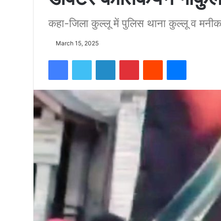
कहा-जिला कुल्लू में पुलिस थाना कुल्लू व मन
को
March 15, 2025
15500
Facebook
Twitter
LinkedIn
Pinterest
Reddit
Messenger
फीट
उंची
चोटी
पर
फहराया