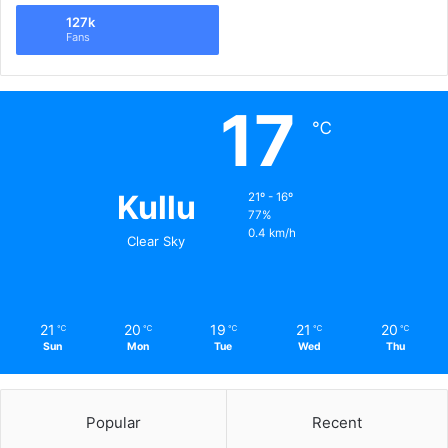
127k
Fans
17
℃
Kullu
21º - 16º
77%
0.4 km/h
Clear Sky
21
20
19
21
20
℃
℃
℃
℃
℃
Sun
Mon
Tue
Wed
Thu
Popular
Recent