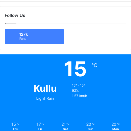
Follow Us
127k
Fans
15
℃
Kullu
15º - 15º
93%
1.57 km/h
Light Rain
15
17
21
20
20
℃
℃
℃
℃
℃
Thu
Fri
Sat
Sun
Mon