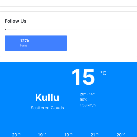
Follow Us
127k
Fans
15
℃
Kullu
20º - 14º
90%
1.58 km/h
Scattered Clouds
20
19
19
21
20
℃
℃
℃
℃
℃