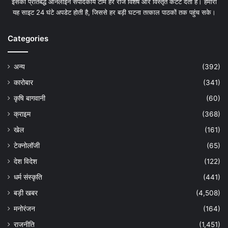
इसकी प्रतिबद्ध ऑनलाइन संपादकीय टीम हर रोज विशेष और विस्तृत कंटेंट देती है। हमारी
यह साइट 24 घंटे अपडेट होती है, जिससे हर बड़ी घटना तत्काल पाठकों तक पहुंच सके।
Categories
अन्य
(392)
कारोबार
(341)
कृषि बागवानी
(60)
क्राइम
(368)
खेल
(161)
टेक्नोलॉजी
(65)
देश विदेश
(122)
धर्म संस्कृति
(441)
बड़ी खबर
(4,508)
मनोरंजन
(164)
राजनीति
(1,451)