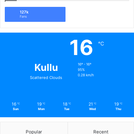
127k
Fans
16
℃
Kullu
16º - 16º
95%
0.28 km/h
Scattered Clouds
16
19
18
21
19
℃
℃
℃
℃
℃
Sun
Mon
Tue
Wed
Thu
Popular
Recent