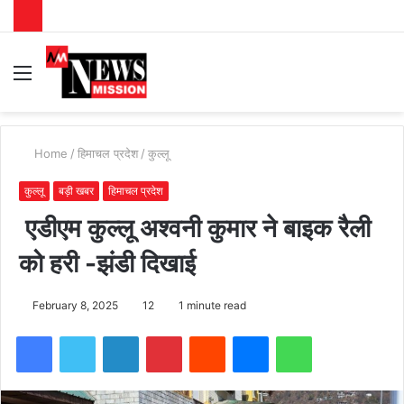
Menu
S
fo
Home
/
हिमाचल प्रदेश
/
कुल्लू
कुल्लू
बड़ी खबर
हिमाचल प्रदेश
एडीएम कुल्लू अश्वनी कुमार ने बाइक रैली
को हरी -झंडी दिखाई
February 8, 2025
12
1 minute read
Facebook
Twitter
LinkedIn
Pinterest
Reddit
Messenger
WhatsApp