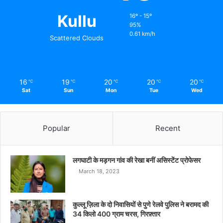
Kullu
16º - 15º
95%
0.61 km/h
Scattered Clouds
16
19
20
20
20
℃
℃
℃
℃
℃
Sat
Sun
Mon
Tue
Wed
Popular
Recent
लगघाटी के मड़गन गांव की रेखा बनीं असिस्टेंट प्रोफेसर
March 18, 2023
कुल्लू ज़िला के दो निवासियों से पुणे रेलवे पुलिस ने बरामद की
34 किलो 400 ग्राम चरस, गिरफ़्तार