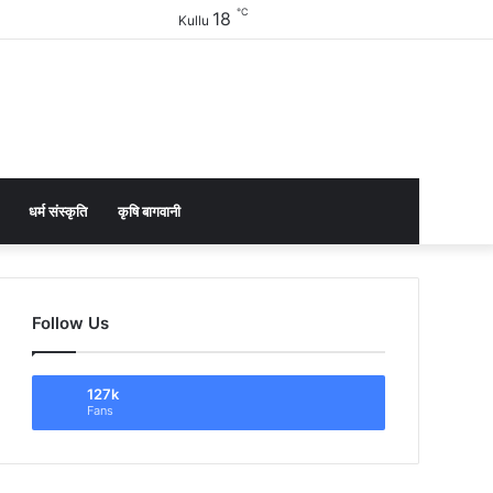
℃
18
Facebook
Twitter
YouTube
Instagram
Sidebar
Kullu
धर्म संस्कृति
कृषि बागवानी
Follow Us
127k
Fans