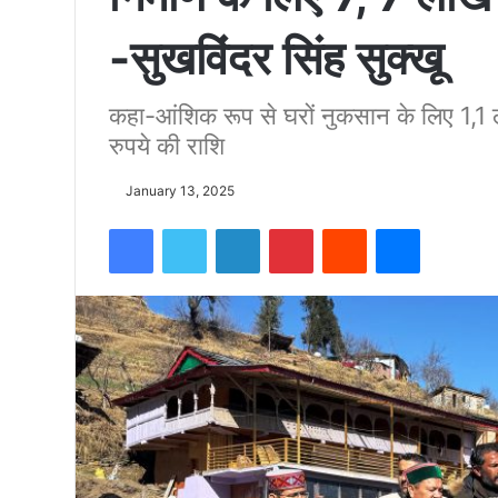
-सुखविंदर सिंह सुक्खू
को
कहा-आंशिक रूप से घरों नुकसान के लिए 1,1 
15500
रुपये की राशि
फीट
January 13, 2025
Facebook
Twitter
LinkedIn
Pinterest
Reddit
Messenger
उंची
चोटी
पर
फहराया