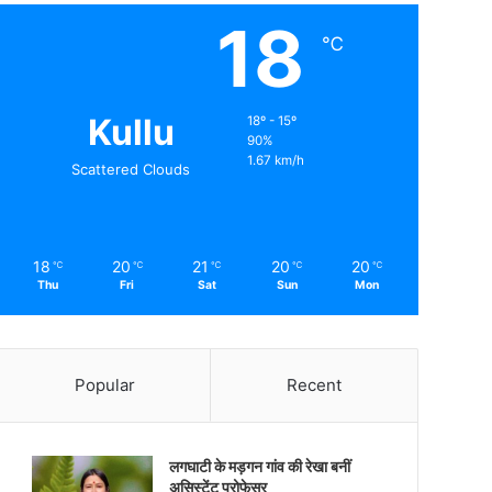
18
℃
Kullu
18º - 15º
90%
1.67 km/h
Scattered Clouds
18
20
21
20
20
℃
℃
℃
℃
℃
Thu
Fri
Sat
Sun
Mon
Popular
Recent
लगघाटी के मड़गन गांव की रेखा बनीं
असिस्टेंट प्रोफेसर