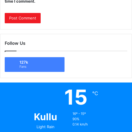
time I comment.
Follow Us
127k
Fans
15
℃
Kullu
16º - 15º
90%
0.14 km/h
Light Rain