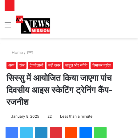
Menu
S
fo
Home
/
अन्य
अन्य
खेल
टेक्नोलॉजी
बड़ी खबर
लाहुल और स्पीति
हिमाचल प्रदेश
सिस्सु में आयोजित किया जाएगा पांच
दिवसीय आइस स्केटिंग ट्रेनिंग कैंप-
रजनीश
January 8, 2025
22
Less than a minute
Facebook
Twitter
LinkedIn
Pinterest
Reddit
Messenger
WhatsApp