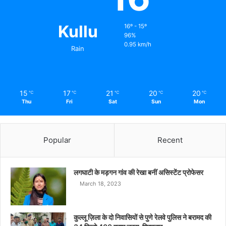
Kullu
16º - 15º
96%
0.95 km/h
Rain
15
17
21
20
20
℃
℃
℃
℃
℃
Thu
Fri
Sat
Sun
Mon
Popular
Recent
लगघाटी के मड़गन गांव की रेखा बनीं असिस्टेंट प्रोफेसर
March 18, 2023
कुल्लू ज़िला के दो निवासियों से पुणे रेलवे पुलिस ने बरामद की