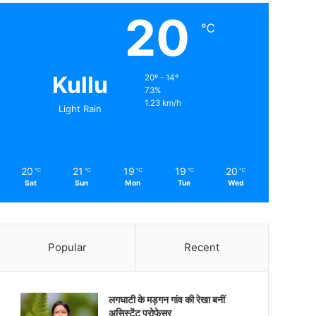
20
℃
Kullu
20º - 14º
73%
1.23 km/h
Light Rain
20
21
19
19
20
℃
℃
℃
℃
℃
Sat
Sun
Mon
Tue
Wed
Popular
Recent
लगघाटी के मड़गन गांव की रेखा बनीं
असिस्टेंट प्रोफेसर