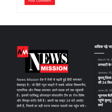
अधिक पढ़े जा
March 18, 
लगघाटी के म
January 10
कुल्लू ज़िला
News Mission देश में तेजी से बढ़ती हुई हिंदी समाचार
की 34 किलो
वेबसाइट है। जो हिंदी न्यूज साइटों में सबसे अधिक विश्वसनीय,
प्रमाणिक और निष्पक्ष समाचार अपने पाठक वर्ग तक पहुंचाती
June 28, 2
है। इसकी प्रतिबद्ध ऑनलाइन संपादकीय टीम हर रोज विशेष
भूतनाथ बैली
पहुंचे कुल्
और विस्तृत कंटेंट देती है। हमारी यह साइट 24 घंटे अपडेट
शर्मा
होती है, जिससे हर बड़ी घटना तत्काल पाठकों तक पहुंच सके।