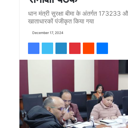
धान मंत्री सुरक्षा बीमा के अंतर्गत 17323
को
खाताधारकों पंजीकृत किया गया
15500
December 17, 2024
Facebook
Twitter
LinkedIn
Pinterest
Reddit
Messenger
फीट
उंची
चोटी
पर
फहराया