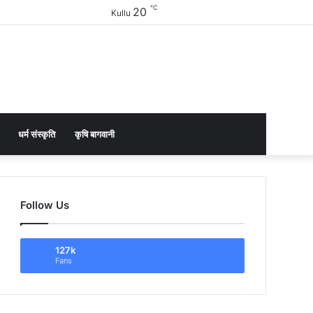
℃
20
Facebook
Twitter
YouTube
Instagram
Sidebar
Kullu
धर्म संस्कृति
कृषि बागवानी
Follow Us
127k
Fans