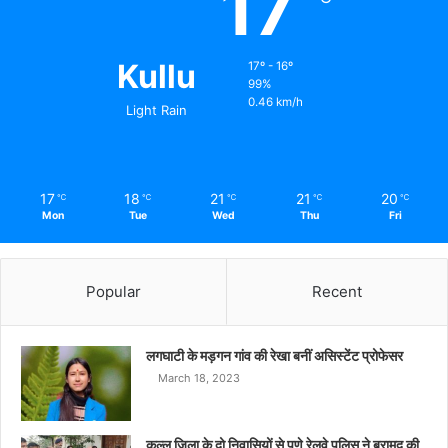
17
Kullu
17º - 16º
99%
0.46 km/h
Light Rain
17
18
21
21
20
℃
℃
℃
℃
℃
Mon
Tue
Wed
Thu
Fri
Popular
Recent
लगघाटी के मड़गन गांव की रेखा बनीं असिस्टेंट प्रोफेसर
March 18, 2023
कुल्लू ज़िला के दो निवासियों से पुणे रेलवे पुलिस ने बरामद की