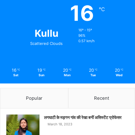
16
℃
Kullu
16º - 15º
96%
0.57 km/h
Scattered Clouds
16
19
20
20
20
℃
℃
℃
℃
℃
Sat
Sun
Mon
Tue
Wed
Popular
Recent
लगघाटी के मड़गन गांव की रेखा बनीं असिस्टेंट प्रोफेसर
March 18, 2023