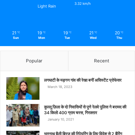
3.32 km/h
Light Rain
21
19
19
21
20
℃
℃
℃
℃
℃
Sun
Mon
Tue
Wed
Thu
Popular
Recent
लगघाटी के मड़गन गांव की रेखा बनीं असिस्टेंट प्रोफेसर
March 18, 2023
कुल्लू ज़िला के दो निवासियों से पुणे रेलवे पुलिस ने बरामद की
34 किलो 400 ग्राम चरस, गिरफ़्तार
January 10, 2021
भूतनाथ बैली ब्रिज की रिपेयरिंग के लिए विदेश से 2 बैरिंग