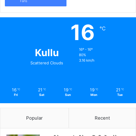
Fans
16
℃
Kullu
16º - 16º
80%
3.16 km/h
Scattered Clouds
16
21
19
19
21
℃
℃
℃
℃
℃
Fri
Sat
Sun
Mon
Tue
Popular
Recent