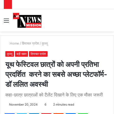
Menu
S
fo
Home
/
हिमाचल प्रदेश
/
कुल्लू
कुल्लू
बड़ी खबर
हिमाचल प्रदेश
यूथ फेस्टिवल छात्रों को अपनी प्रतिभा
प्रदर्शित करने का सबसे अच्छा प्लेटफॉर्म-
डॉ ललित अवस्थी
कहा-छात्र छात्राओं को टैलेंट दिखाने के लिए एक मौका जरूरी
November 20, 2024
6
2 minutes read
Facebook
Twitter
LinkedIn
Pinterest
Reddit
Messenger
WhatsApp