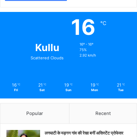
16
℃
Kullu
16º - 16º
75%
2.92 km/h
Scattered Clouds
16
21
19
19
21
℃
℃
℃
℃
℃
Fri
Sat
Sun
Mon
Tue
Popular
Recent
लगघाटी के मड़गन गांव की रेखा बनीं असिस्टेंट प्रोफेसर