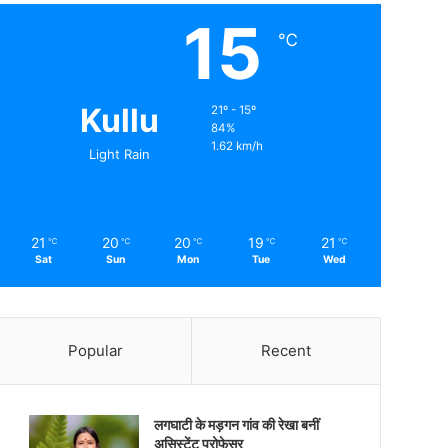
15
℃
Kullu
21º - 15º
84%
1.62 km/h
Light Rain
21
20
20
19
21
℃
℃
℃
℃
℃
Sat
Sun
Mon
Tue
Wed
Popular
Recent
लगघाटी के मड़गन गांव की रेखा बनीं
असिस्टेंट प्रोफेसर