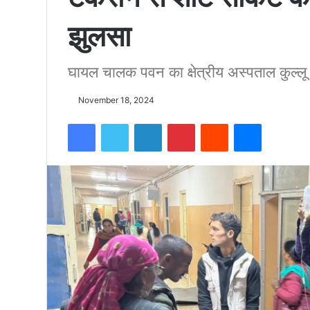
झुलसा
को
घायल चालक पवन का क्षेत्रीय अस्पताल कुल्लू
15500
November 18, 2024
फीट
Facebook
Twitter
LinkedIn
Pinterest
Reddit
Messenger
उंची
चोटी
पर
फहराया