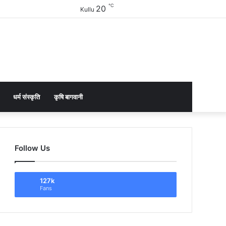
℃
20
Facebook
Twitter
YouTube
Instagram
Sidebar
Kullu
धर्म संस्कृति
कृषि बागवानी
Follow Us
127k
Fans