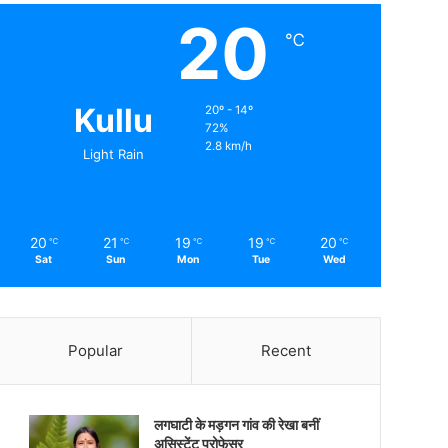
20
℃
Kullu
20º - 14º
72%
2.8 km/h
Light Rain
20
21
19
19
20
℃
℃
℃
℃
℃
Sat
Sun
Mon
Tue
Wed
Popular
Recent
लगघाटी के मड़गन गांव की रेखा बनीं
असिस्टेंट प्रोफेसर