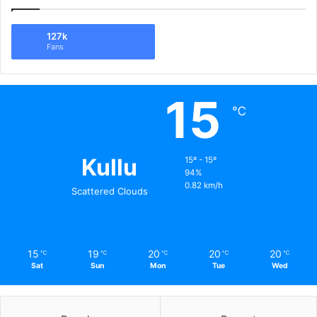
127k
Fans
15
℃
Kullu
15º - 15º
94%
0.82 km/h
Scattered Clouds
15
19
20
20
20
℃
℃
℃
℃
℃
Sat
Sun
Mon
Tue
Wed