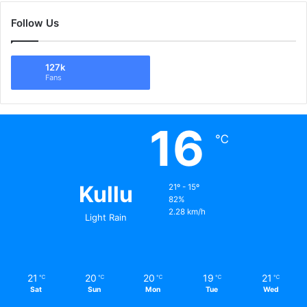
Follow Us
127k
Fans
16
℃
Kullu
21º - 15º
82%
2.28 km/h
Light Rain
21
20
20
19
21
℃
℃
℃
℃
℃
Sat
Sun
Mon
Tue
Wed