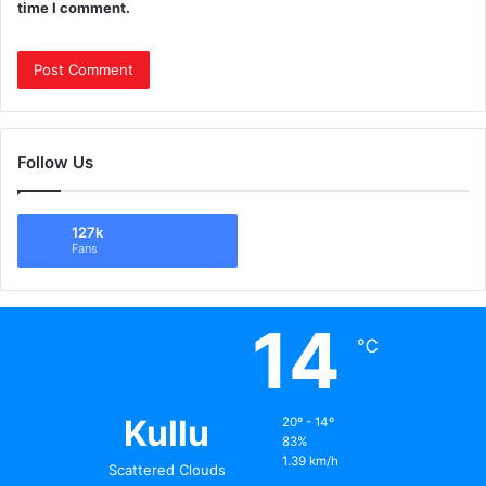
time I comment.
Follow Us
127k
Fans
14
℃
Kullu
20º - 14º
83%
1.39 km/h
Scattered Clouds