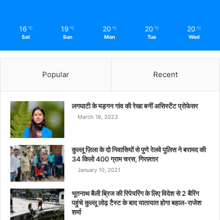
16
19
20
20
20
℃
℃
℃
℃
℃
Sat
Sun
Mon
Tue
Wed
Popular
Recent
लगघाटी के मड़गन गांव की रेखा बनीं असिस्टेंट प्रोफेसर
March 18, 2023
कुल्लू ज़िला के दो निवासियों से पुणे रेलवे पुलिस ने बरामद की
34 किलो 400 ग्राम चरस, गिरफ़्तार
January 10, 2021
भूतनाथ बैली ब्रिज की रिपेयरिंग के लिए विदेश से 2 बैरिंग
पहुंचे कुल्लू लोढ़ टैस्ट के बाद यातायात होगा बहाल-राजेश
शर्मा