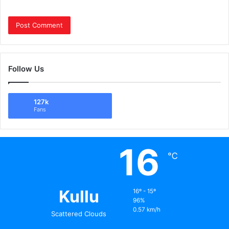
Follow Us
127k
Fans
16
℃
Kullu
16º - 15º
96%
0.57 km/h
Scattered Clouds