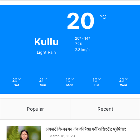
20
℃
Kullu
20º - 14º
72%
2.8 km/h
Light Rain
20
21
19
19
20
℃
℃
℃
℃
℃
Sat
Sun
Mon
Tue
Wed
Popular
Recent
लगघाटी के मड़गन गांव की रेखा बनीं असिस्टेंट प्रोफेसर
March 18, 2023