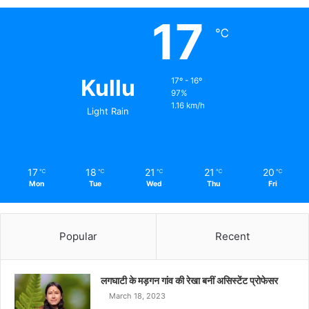
17
℃
Kullu
17º - 16º
97%
1.16 km/h
Light Rain
17
18
21
21
20
℃
℃
℃
℃
℃
Mon
Tue
Wed
Thu
Fri
Popular
Recent
लगघाटी के मड़गन गांव की रेखा बनीं असिस्टेंट प्रोफेसर
March 18, 2023