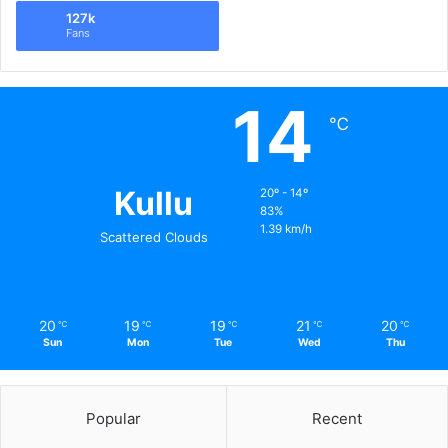
127k
Fans
14
℃
Kullu
20º - 14º
83%
1.39 km/h
Scattered Clouds
20
19
19
21
20
℃
℃
℃
℃
℃
Sun
Mon
Tue
Wed
Thu
Popular
Recent