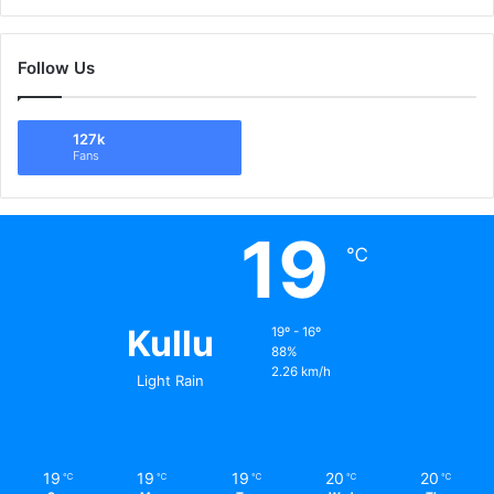
Follow Us
127k
Fans
19
℃
Kullu
19º - 16º
88%
2.26 km/h
Light Rain
19
19
19
20
20
℃
℃
℃
℃
℃