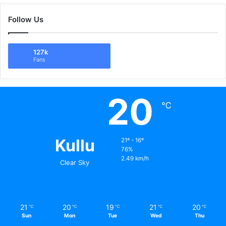
Follow Us
127k
Fans
20
℃
Kullu
21º - 16º
76%
2.49 km/h
Clear Sky
21
20
19
21
20
℃
℃
℃
℃
℃
Sun
Mon
Tue
Wed
Thu