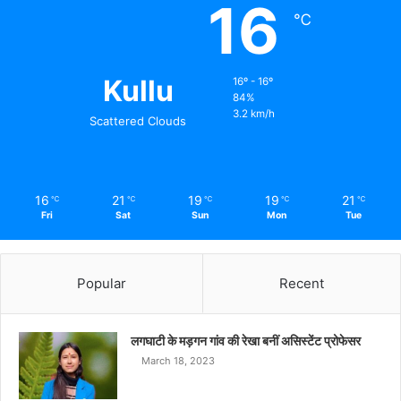
16
℃
Kullu
16º - 16º
84%
3.2 km/h
Scattered Clouds
16
21
19
19
21
℃
℃
℃
℃
℃
Fri
Sat
Sun
Mon
Tue
Popular
Recent
लगघाटी के मड़गन गांव की रेखा बनीं असिस्टेंट प्रोफेसर
March 18, 2023