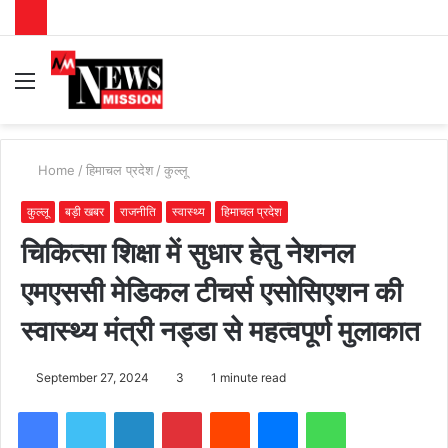
Menu
S
fo
Home
/
हिमाचल प्रदेश
/
कुल्लू
कुल्लू
बड़ी खबर
राजनीति
स्वास्थ्य
हिमाचल प्रदेश
चिकित्सा शिक्षा में सुधार हेतु नेशनल
एमएससी मेडिकल टीचर्स एसोसिएशन की
स्वास्थ्य मंत्री नड्डा से महत्वपूर्ण मुलाकात
September 27, 2024
3
1 minute read
Facebook
Twitter
LinkedIn
Pinterest
Reddit
Messenger
WhatsApp