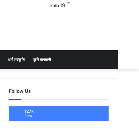
℃
19
Facebook
Twitter
YouTube
Instagram
Sidebar
Kullu
धर्म संस्कृति
कृषि बागवानी
Follow Us
127k
Fans