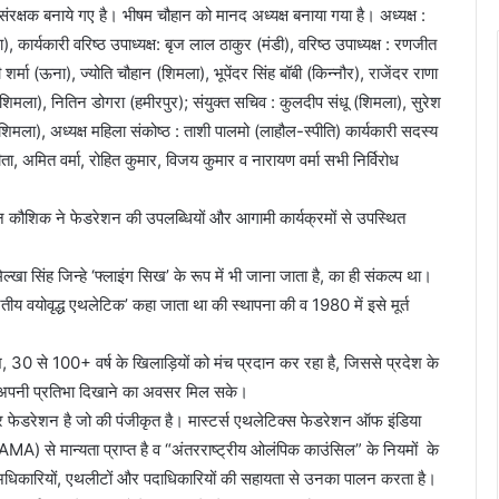
ंरक्षक बनाये गए है। भीषम चौहान को मानद अध्यक्ष बनाया गया है। अध्यक्ष :
कार्यकारी वरिष्ठ उपाध्यक्ष: बृज लाल ठाकुर (मंडी), वरिष्ठ उपाध्यक्ष : रणजीत
 शर्मा (ऊना), ज्योति चौहान (शिमला), भूपेंदर सिंह बॉबी (किन्नौर), राजेंदर राणा
मा (शिमला), नितिन डोगरा (हमीरपुर); संयुक्त सचिव : कुलदीप संधू (शिमला), सुरेश
शिमला), अध्यक्ष महिला संकोष्ठ : ताशी पालमो (लाहौल-स्पीति) कार्यकारी सदस्य
ा, अमित वर्मा, रोहित कुमार, विजय कुमार व नारायण वर्मा सभी निर्विरोध
मन कौशिक ने फेडरेशन की उपलब्धियों और आगामी कार्यक्रमों से उपस्थित
खा सिंह जिन्हे ‘फ्लाइंग सिख’ के रूप में भी जाना जाता है, का ही संकल्प था।
ीय वयोवृद्ध एथलेटिक’ कहा जाता था की स्थापना की व 1980 में इसे मूर्त
श, 30 से 100+ वर्ष के खिलाड़ियों को मंच प्रदान कर रहा है, जिससे प्रदेश के
तर पर अपनी प्रतिभा दिखाने का अवसर मिल सके।
 फेडरेशन है जो की पंजीकृत है। मास्टर्स एथलेटिक्स फेडरेशन ऑफ इंडिया
MA) से मान्यता प्राप्त है व “अंतरराष्ट्रीय ओलंपिक काउंसिल” के नियमों के
े अधिकारियों, एथलीटों और पदाधिकारियों की सहायता से उनका पालन करता है।