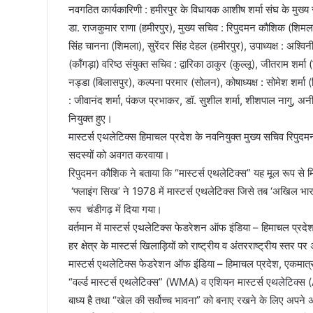
नवगठित कार्यकारिणी : हमीरपुर के विधायक आशीष शर्मा संघ के मुख्य स
डा. राजकुमार राणा (हमीरपुर), मुख्य सचिव : रिपुदमन कौशिक (शिमला), 
सिंह चानना (शिमला), सुरेंदर सिंह देहल (हमीरपुर), उपाध्यक्ष : अश्विनी
(काँगड़ा) वरिष्ठ संयुक्त सचिव : द्वारिका ठाकुर (कुल्लू), जीतराम शर्
नड्डा (बिलासपुर), कल्पना परमार (सोलन), कोषाध्यक्ष : सोमेश शर्मा (
: जीवानंद शर्मा, पंकज प्रभाकर, डॉ. सुशील शर्मा, शीशपाल नागु, अनीत
नियुक्त हुए।
मास्टर्स एथलेटिक्स हिमाचल प्रदेश के नवनियुक्त मुख्य सचिव रिपुद
सदस्यों को अवगत करवाया।
रिपुदमन कौशिक ने बताया कि “मास्टर्स एथलेटिक्स” यह मूल रूप से मिल्
‘फ्लाइंग सिख’ ने 1978 में मास्टर्स एथलेटिक्स जिसे तब ‘अखिल भारत
रूप चंडीगढ़ में दिया गया।
वर्तमान में मास्टर्स एथलेटिक्स फेडरेशन ऑफ इंडिया – हिमाचल प्रदे
हर क्षेत्र के मास्टर्स खिलाड़ियों को राष्ट्रीय व अंतरराष्ट्रीय स्
मास्टर्स एथलेटिक्स फेडरेशन ऑफ इंडिया – हिमाचल प्रदेश, एकमात्र
“वर्ल्ड मास्टर्स एथलेटिक्स” (WMA) व एशियन मास्टर्स एथलेटिक्स (A
बाध्य है तथा “खेल की सर्वोच्च भावना” को बनाए रखने के लिए अपन