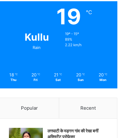
19
℃
Kullu
19º - 15º
89%
2.22 km/h
Rain
18
20
21
20
20
℃
℃
℃
℃
℃
Thu
Fri
Sat
Sun
Mon
Popular
Recent
लगघाटी के मड़गन गांव की रेखा बनीं
असिस्टेंट प्रोफेसर