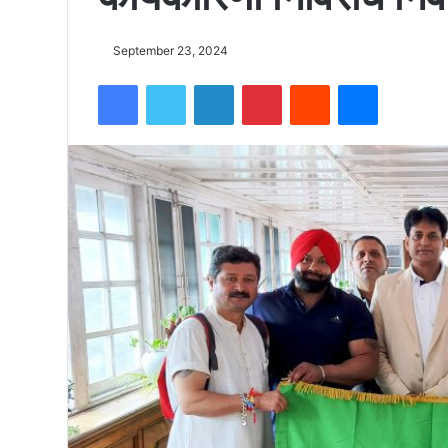
को
September 23, 2024
Facebook
Twitter
LinkedIn
Pinterest
Reddit
Messenger
15500
फीट
उंची
चोटी
पर
फहराया