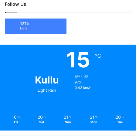
Follow Us
127k
Fans
15
℃
Kullu
16º - 15º
97%
0.43 km/h
Light Rain
16
20
21
21
20
℃
℃
℃
℃
℃
Fri
Sat
Sun
Mon
Tue