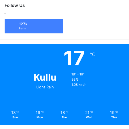
Follow Us
127k
Fans
17
℃
Kullu
18º - 16º
93%
1.08 km/h
Light Rain
18
19
18
21
19
℃
℃
℃
℃
℃
Sun
Mon
Tue
Wed
Thu