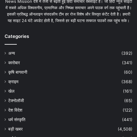
News Mission देश में तेजी से बढ़ती हुई हिंदी समाचार वेबसाइट है। जो हिंदी न्यूज साइटों
में सबसे अधिक विश्वसनीय, प्रमाणिक और निष्पक्ष समाचार अपने पाठक वर्ग तक पहुंचाती है।
इसकी प्रतिबद्ध ऑनलाइन संपादकीय टीम हर रोज विशेष और विस्तृत कंटेंट देती है। हमारी
यह साइट 24 घंटे अपडेट होती है, जिससे हर बड़ी घटना तत्काल पाठकों तक पहुंच सके।
Categories
अन्य
(392)
कारोबार
(341)
कृषि बागवानी
(60)
क्राइम
(368)
खेल
(161)
टेक्नोलॉजी
(65)
देश विदेश
(122)
धर्म संस्कृति
(441)
बड़ी खबर
(4,508)