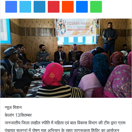
Facebook
Twitter
LinkedIn
Pinterest
Reddit
Messenger
WhatsApp
न्यूज मिशन
केलांग 13सितम्बर
जनजातीय जिला लाहौल स्पीति में महिला एवं बाल विकास विभाग की टीम द्वारा ग्राम
पंचायत सलग्रां में पोषण माह अभियान के तहत जागरूकता शिविर का आयोजन