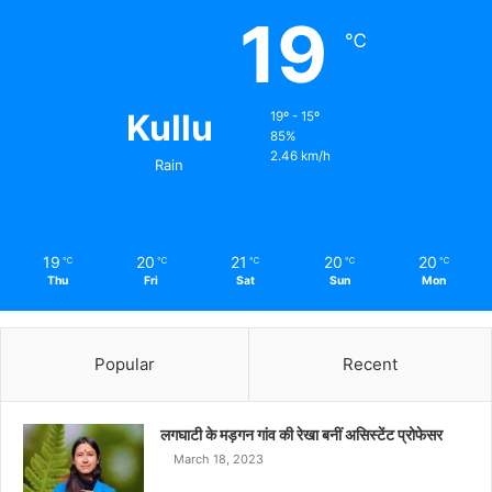
19
℃
Kullu
19º - 15º
85%
2.46 km/h
Rain
19
20
21
20
20
℃
℃
℃
℃
℃
Thu
Fri
Sat
Sun
Mon
Popular
Recent
लगघाटी के मड़गन गांव की रेखा बनीं असिस्टेंट प्रोफेसर
March 18, 2023