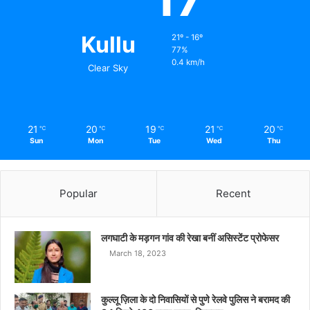
Kullu
21º - 16º
77%
0.4 km/h
Clear Sky
21
20
19
21
20
℃
℃
℃
℃
℃
Sun
Mon
Tue
Wed
Thu
Popular
Recent
लगघाटी के मड़गन गांव की रेखा बनीं असिस्टेंट प्रोफेसर
March 18, 2023
कुल्लू ज़िला के दो निवासियों से पुणे रेलवे पुलिस ने बरामद की