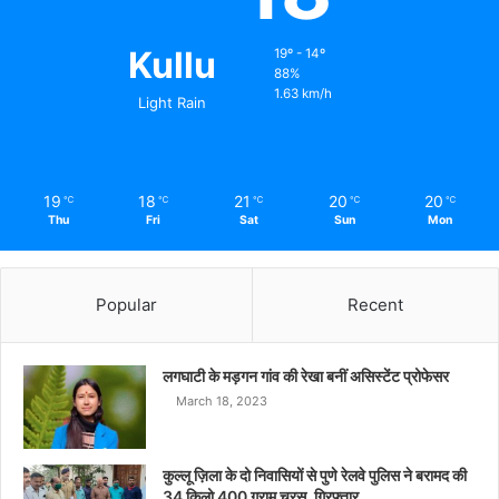
Kullu
19º - 14º
88%
1.63 km/h
Light Rain
19
18
21
20
20
℃
℃
℃
℃
℃
Thu
Fri
Sat
Sun
Mon
Popular
Recent
लगघाटी के मड़गन गांव की रेखा बनीं असिस्टेंट प्रोफेसर
March 18, 2023
कुल्लू ज़िला के दो निवासियों से पुणे रेलवे पुलिस ने बरामद की
34 किलो 400 ग्राम चरस, गिरफ़्तार