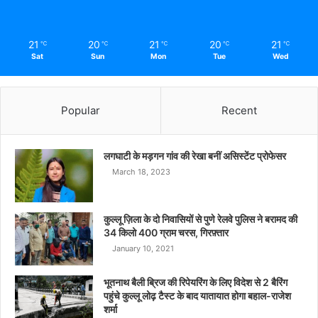
21
20
21
20
21
℃
℃
℃
℃
℃
Sat
Sun
Mon
Tue
Wed
Popular
Recent
लगघाटी के मड़गन गांव की रेखा बनीं असिस्टेंट प्रोफेसर
March 18, 2023
कुल्लू ज़िला के दो निवासियों से पुणे रेलवे पुलिस ने बरामद की
34 किलो 400 ग्राम चरस, गिरफ़्तार
January 10, 2021
भूतनाथ बैली ब्रिज की रिपेयरिंग के लिए विदेश से 2 बैरिंग
पहुंचे कुल्लू लोढ़ टैस्ट के बाद यातायात होगा बहाल-राजेश
शर्मा