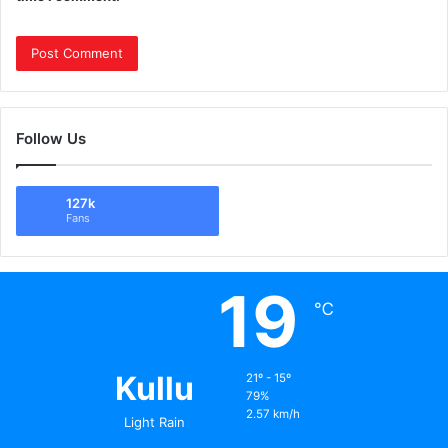
Follow Us
127k
Fans
19
℃
Kullu
21º - 15º
79%
2.57 km/h
Light Rain