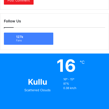
Follow Us
127k
Fans
16
℃
Kullu
16º - 15º
97%
0.38 km/h
Scattered Clouds