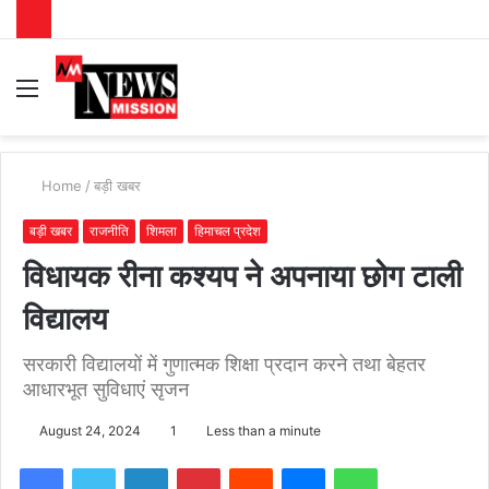
Menu
S
fo
Home
/
बड़ी खबर
बड़ी खबर
राजनीति
शिमला
हिमाचल प्रदेश
विधायक रीना कश्यप ने अपनाया छोग टाली
विद्यालय
सरकारी विद्यालयों में गुणात्मक शिक्षा प्रदान करने तथा बेहतर
आधारभूत सुविधाएं सृजन
August 24, 2024
1
Less than a minute
Facebook
Twitter
LinkedIn
Pinterest
Reddit
Messenger
WhatsApp