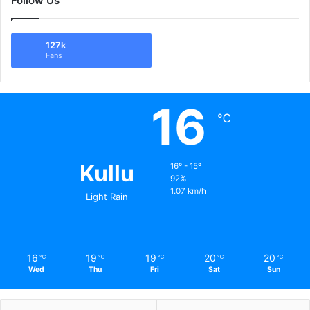
Follow Us
127k
Fans
16
℃
Kullu
16º - 15º
92%
1.07 km/h
Light Rain
16
19
19
20
20
℃
℃
℃
℃
℃
Wed
Thu
Fri
Sat
Sun