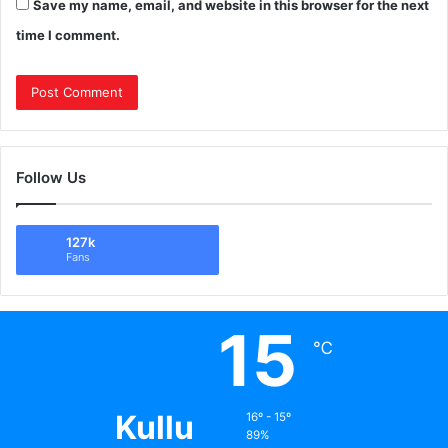
Save my name, email, and website in this browser for the next
time I comment.
Follow Us
127k
Fans
15
℃
Kullu
16º - 15º
89%