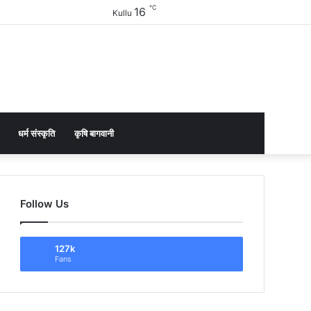
℃
16
Facebook
Twitter
YouTube
Instagram
Sidebar
Kullu
धर्म संस्कृति
कृषि बागवानी
Follow Us
127k
Fans