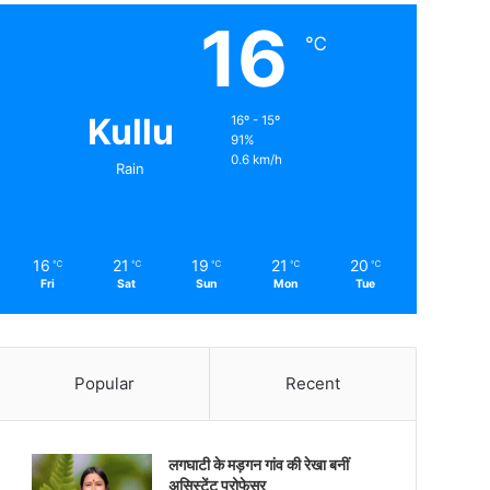
16
℃
Kullu
16º - 15º
91%
0.6 km/h
Rain
16
21
19
21
20
℃
℃
℃
℃
℃
Fri
Sat
Sun
Mon
Tue
Popular
Recent
लगघाटी के मड़गन गांव की रेखा बनीं
असिस्टेंट प्रोफेसर