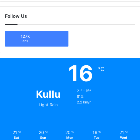
Follow Us
127k
Fans
16
℃
Kullu
21º - 15º
81%
2.2 km/h
Light Rain
21
20
20
19
21
℃
℃
℃
℃
℃
Sat
Sun
Mon
Tue
Wed