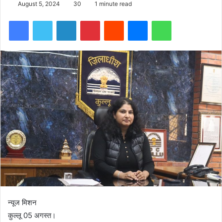
August 5, 2024
30
1 minute read
Facebook
Twitter
LinkedIn
Pinterest
Reddit
Messenger
WhatsApp
न्यूज मिशन
कुल्लू 05 अगस्त।