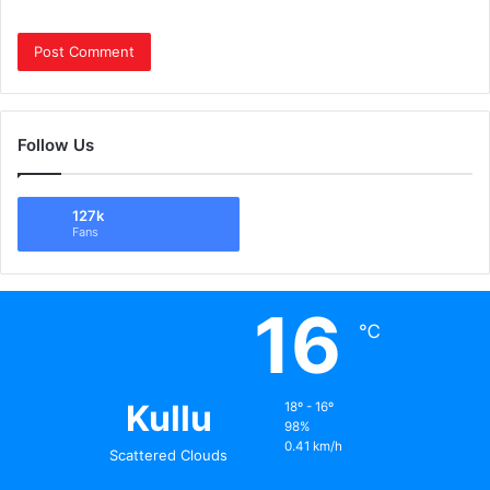
Follow Us
127k
Fans
16
℃
Kullu
18º - 16º
98%
0.41 km/h
Scattered Clouds